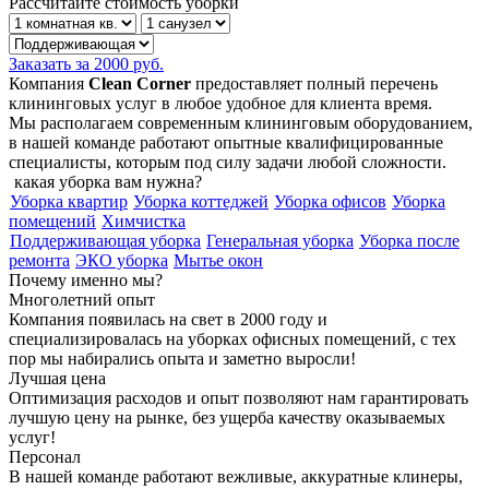
Рассчитайте стоимость уборки
Заказать за 2000 руб.
Компания
Clean Corner
предоставляет полный перечень
клининговых услуг в любое удобное для клиента время.
Мы располагаем современным клининговым оборудованием,
в нашей команде работают опытные квалифицированные
специалисты, которым под силу задачи любой сложности.
какая уборка вам нужна?
Уборка квартир
Уборка коттеджей
Уборка офисов
Уборка
помещений
Химчистка
Поддерживающая уборка
Генеральная уборка
Уборка после
ремонта
ЭКО уборка
Мытье окон
Почему именно мы?
Многолетний опыт
Компания появилась на свет в 2000 году и
специализировалась на уборках офисных помещений, c тех
пор мы набирались опыта и заметно выросли!
Лучшая цена
Оптимизация расходов и опыт позволяют нам гарантировать
лучшую цену на рынке, без ущерба качеству оказываемых
услуг!
Персонал
В нашей команде работают вежливые, аккуратные клинеры,