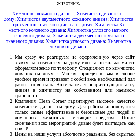
животных.
Химчистка кожаного дивана
.;
Химчистка диванов на
дому
;
Химчистка двухместного кожаного дивана
;
Химчистка
трехместного мягкого дивана на дому
;
Химчистка 3х
местного кожаного дивана
;
Химчистка углового мягкого
тканевого дивана
;
Химчистка двухместного мягкого
тканевого дивана
;
Химчистка углового дивана
;
Химчистка
чехлов от дивана
.
Мы сразу же реагируем на оформленную через сайт
заявку на химчистку на дому или за несколько минут
оформляем заказ по телефону. Специалист по химчистке
диванов на дому в Москве приедет к вам в любое
удобное время и привезет с собой весь необходимый для
работы инвентарь. Это исключает неприятную доставку
дивана в химчистку на собственном или наемном
транспорте.
Компания Clean Corner гарантирует высокое качество
химчистки дивана на дому. Для работы используются
только самые эффективные и безопасные для людей и
домашних животных чистящие средства. После
окончания всех мероприятий диван будет выглядеть как
новый.
Цены на наши услуги абсолютно реальные, без скрытых