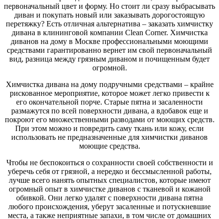
первоначальный цвет и форму. Но стоит ли сразу выбрасывать
диван и покупать новый или заказывать дорогостоящую
перетяжку? Есть отличная альтернатива – заказать химчистку
дивана в клининговой компании Clean Corner. Химчистка
диванов на дому в Москве профессиональными моющими
средствами гарантированно вернет им свой первоначальный
вид, разница между грязным диваном и почищенным будет
огромной.
Химчистка дивана на дому подручными средствами – крайне
рискованное мероприятие, которое может легко привести к
его окончательной порче. Старые пятна и засаленности
размажутся по всей поверхности дивана, а вдобавок еще и
покроют его множественными разводами от моющих средств.
При этом можно и повредить саму ткань или кожу, если
использовать не предназначенные для химчистки диванов
моющие средства.
Чтобы не беспокоиться о сохранности своей собственности и
уберечь себя от грязной, а нередко и бессмысленной работы,
лучше всего нанять опытных специалистов, которые имеют
огромный опыт в химчистке диванов с тканевой и кожаной
обивкой. Они легко удалят с поверхности дивана пятна
любого происхождения, уберут засаленные и потускневшие
места, а также неприятные запахи, в том числе от домашних