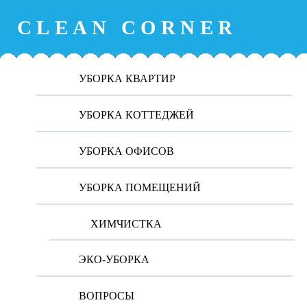
CLEAN CORNER
ЗАКАЗАТЬ УБОРКУ
УБОРКА КВАРТИР
УБОРКА КОТТЕДЖЕЙ
УБОРКА ОФИСОВ
ПОДДЕРЖИВАЮЩАЯ
ГЕНЕРАЛЬНАЯ УБОРКА
УБОРКА ОФИСА
ОФИСА
УБОРКА ПОМЕЩЕНИЙ
ХИМЧИСТКА
УБОРКА ОФИСА ПОСЛЕ
ЭКО УБОРКА ОФИСА
РЕМОНТА
ЭКО-УБОРКА
ВОПРОСЫ