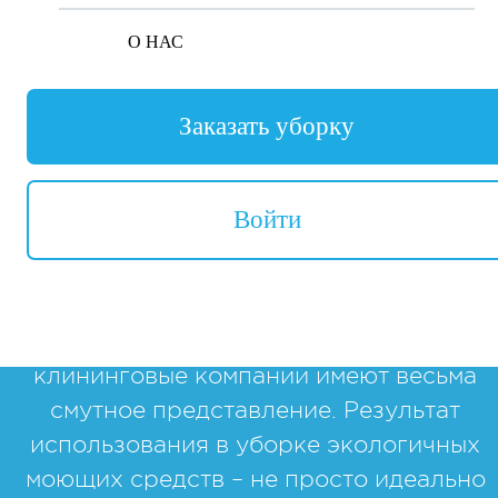
МЫТЬЕ ОКОН
О НАС
Заказать уборку
Эко уборка офиса
Войти
Эко уборка – это сравнительно новый ви
уборки помещений, поэтому о
содержании этой услуги многие
потенциальные клиенты и даже сами
клининговые компании имеют весьма
смутное представление. Результат
использования в уборке экологичных
моющих средств – не просто идеально